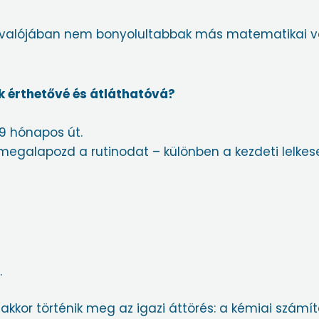
ok valójában nem bonyolultabbak más matematikai va
 érthetővé és átláthatóvá?
 9 hónapos út.
egalapozd a rutinodat – különben a kezdeti lelkese
.
akkor történik meg az igazi áttörés: a kémiai szá