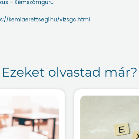
rzus – Kémszámguru
s://kemiaerettsegi.hu/vizsga.html
Ezeket olvastad már?