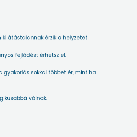
kilátástalannak érzik a helyzetet.
yos fejlődést érhetsz el.
c gyakorlás sokkal többet ér, mint ha
ogikusabbá válnak.