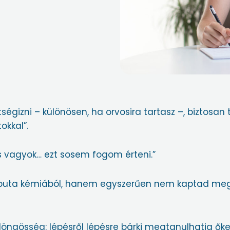
ségizni – különösen, ha orvosira tartasz –, biztosan 
okkal”.
és vagyok… ezt sosem fogom érteni.”
buta kémiából, hanem egyszerűen nem kaptad meg a
ngösség: lépésről lépésre bárki megtanulhatja őke