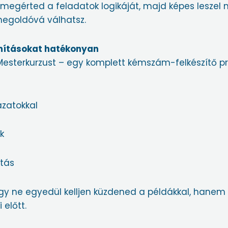
 megérted a feladatok logikáját, majd képes leszel
tmegoldóvá válhatsz.
ámításokat hatékonyan
esterkurzust – egy komplett kémszám-felkészítő pr
zatokkal
k
atás
hogy ne egyedül kelljen küzdened a példákkal, hanem
 előtt.