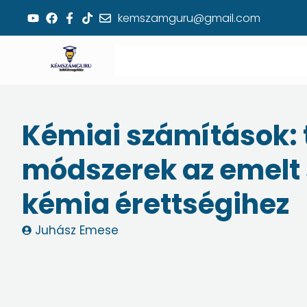
Skip
kemszamguru@gmail.com
to
content
Kémiai számítások: 
módszerek az emelt 
kémia érettségihez
Juhász Emese