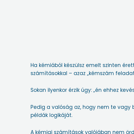
Ha kémiából készülsz emelt szinten érett
számításokkal – azaz „kémszám feladat
Sokan ilyenkor érzik úgy: „én ehhez kev
Pedig a valóság az, hogy nem te vagy 
példák logikáját.
A kémiai számítások valójában nem ördö