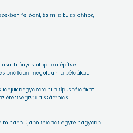
ekben fejlődni, és mi a kulcs ahhoz,
dásul hiányos alapokra építve.
 és önállóan megoldani a példákat.
 idejük begyakorolni a típuspéldákat.
az érettségizők a számolási
zdve minden újabb feladat egyre nagyobb