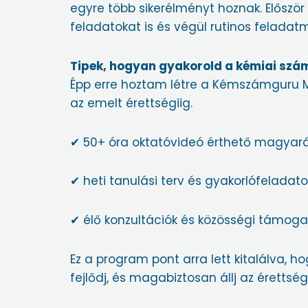
egyre több sikerélményt hoznak. Először
feladatokat is és végül rutinos felada
Tipek, hogyan gyakorold a kémiai sz
Épp erre hoztam létre a Kémszámguru M
az emelt érettségiig.
✔ 50+ óra oktatóvideó érthető magyará
✔ heti tanulási terv és gyakorlófeladato
✔ élő konzultációk és közösségi támog
Ez a program pont arra lett kitalálva, 
fejlődj, és magabiztosan állj az érettségi