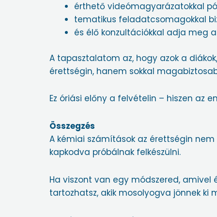
érthető videómagyarázatokkal pót
tematikus feladatcsomagokkal bizt
és élő konzultációkkal adja meg
A tapasztalatom az, hogy azok a diákok
érettségin, hanem sokkal magabiztosabb
Ez óriási előny a felvételin – hiszen az
Összegzés
A kémiai számítások az érettségin nem a
kapkodva próbálnak felkészülni.
Ha viszont van egy módszered, amivel ér
tartozhatsz, akik mosolyogva jönnek ki 