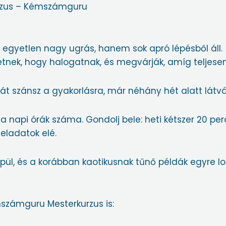
rzus – Kémszámguru
gyetlen nagy ugrás, hanem sok apró lépésből áll.
tnek, hogy halogatnak, és megvárják, amíg teljesen 
 szánsz a gyakorlásra, már néhány hét alatt látván
a napi órák száma. Gondolj bele: heti kétszer 20 per
eladatok elé.
pül, és a korábban kaotikusnak tűnő példák egyre l
számguru Mesterkurzus is: