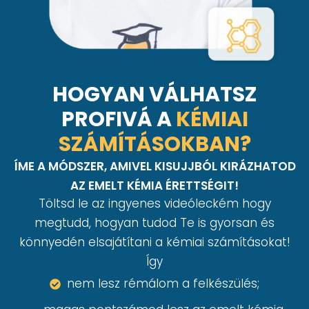
HOGYAN VÁLHATSZ
PROFIVÁ A
KÉMIAI
SZÁMÍTÁSOKBAN?
ÍME A MÓDSZER, AMIVEL KISUJJBÓL KIRÁZHATOD
AZ EMELT KÉMIA ÉRETTSÉGIT!
Töltsd le az ingyenes videóleckém hogy
megtudd, hogyan tudod Te is gyorsan és
könnyedén elsajátítani a kémiai számításokat!
Így
nem lesz rémálom a felkészülés;