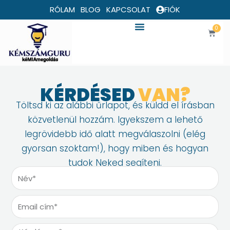
Skip
RÓLAM
BLOG
KAPCSOLAT
FIÓK
to
0
content
Kosár
KÉRDÉSED
VAN?
Töltsd ki az alábbi űrlapot, és küldd el írásban
közvetlenül hozzám. Igyekszem a lehető
legrövidebb idő alatt megválaszolni (elég
gyorsan szoktam!), hogy miben és hogyan
tudok Neked segíteni.
N
é
v
E
m
a
K