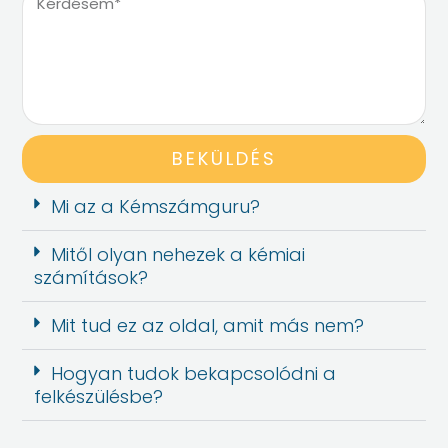
i
é
l
r
c
d
í
é
m
s
e
BEKÜLDÉS
m
Mi az a Kémszámguru?
Mitől olyan nehezek a kémiai
számítások?
Mit tud ez az oldal, amit más nem?
Hogyan tudok bekapcsolódni a
felkészülésbe?