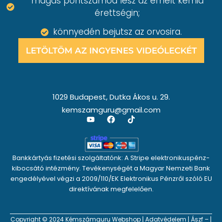
magas pontszámod lesz az emelt kémia
érettségin;
könnyedén bejutsz az orvosira.
LETÖLTÖM AZ INGYENES VIDEÓLECKÉT
1029 Budapest, Dutka Ákos u. 29.
kemszamguru@gmail.com
Y
F
T
o
a
i
u
c
k
t
e
t
u
b
o
Bankkártyás fizetési szolgáltatónk: A Stripe elektronikuspénz-
b
o
k
e
o
kibocsátó intézmény. Tevékenységét a Magyar Nemzeti Bank
k
engedélyével végzi a 2009/110/EK Elektronikus Pénzről szóló EU
direktívának megfelelően.
Copyright © 2024 Kémszámguru Webshop |
Adatvédelem
|
Ászf
– |