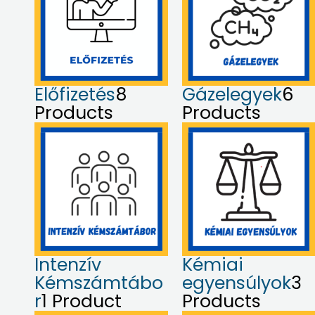
Előfizetés
8
Gázelegyek
6
Products
Products
Intenzív
Kémiai
Kémszámtábo
egyensúlyok
3
r
1 Product
Products