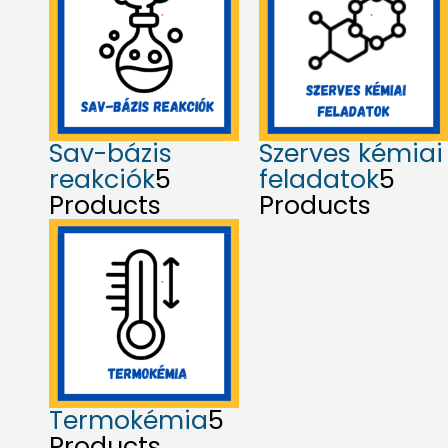
Sav-bázis
Szerves kémiai
reakciók
5
feladatok
5
Products
Products
Termokémia
5
Products