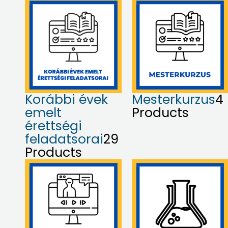
Korábbi évek
Mesterkurzus
4
emelt
Products
érettségi
feladatsorai
29
Products