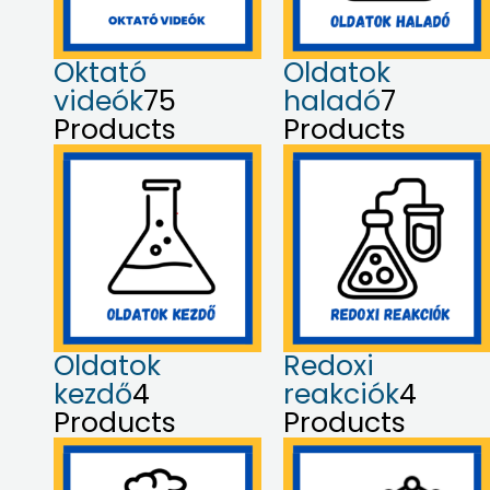
Oktató
Oldatok
videók
75
haladó
7
Products
Products
Oldatok
Redoxi
kezdő
4
reakciók
4
Products
Products