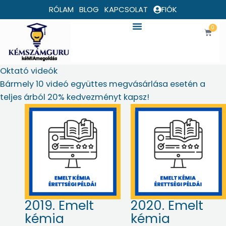
Skip
RÓLAM
BLOG
KAPCSOLAT
FIÓK
to
0
content
Kosár
Oktató videók
Bármely 10 videó együttes megvásárlása esetén a
teljes árból 20% kedvezményt kapsz!
2019. Emelt
2020. Emelt
kémia
kémia