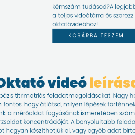
kémszám tudásod?A legjobb
a teljes videótárra és szerez
oktatóvideóhoz!
4.
KOSÁRBA TESZEM
Sav-
bázis
titrálások
II.
mennyiség
Oktató videó
leírás
ázis titrimetriás feladatmegoldásokat. Nagy ha
n fontos, hogy átlátsd, milyen lépések történne
nk: a mérőoldat fogyásának ismeretében számo
örzsoldat koncentrációját. A bonyolultabb fela
tot hogyan készíthetjük el, vagy egyéb adat birt