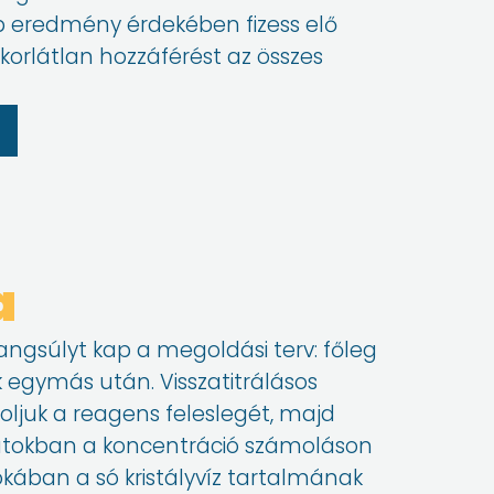
 eredmény érdekében fizess elő
z korlátlan hozzáférést az összes
a
ngsúlyt kap a megoldási terv: főleg
k egymás után. Visszatitrálásos
ljuk a reagens feleslegét, majd
datokban a koncentráció számoláson
okában a só kristályvíz tartalmának