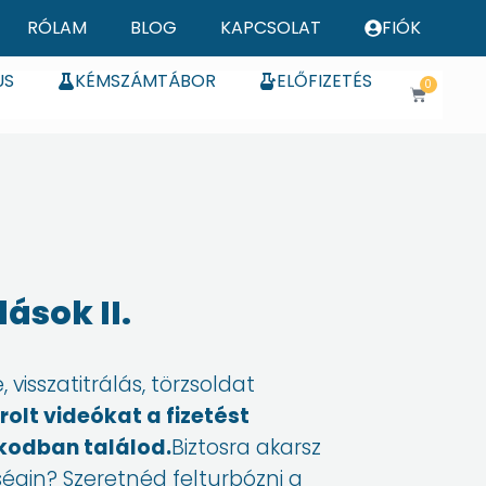
RÓLAM
BLOG
KAPCSOLAT
FIÓK
US
KÉMSZÁMTÁBOR
ELŐFIZETÉS
0
Kosár
lások II.
visszatitrálás, törzsoldat
olt videókat a fizetést
ókodban találod.
Biztosra akarsz
égin? Szeretnéd felturbózni a