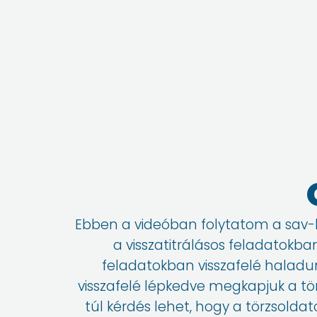
Ebben a videóban folytatom a sav-b
a visszatitrálásos feladatokba
feladatokban visszafelé haladu
visszafelé lépkedve megkapjuk a t
túl kérdés lehet, hogy a törzsolda