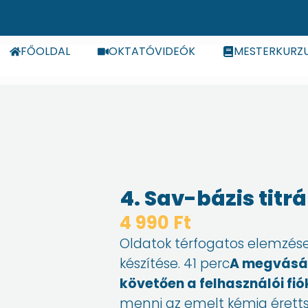
FŐOLDAL
OKTATÓVIDEÓK
MESTERKURZ
4. Sav-bázis titrá
4 990
Ft
Oldatok térfogatos elemzése, 
készítése. 41 perc
A megvásár
követően a felhasználói fi
menni az emelt kémia éretts