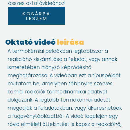
összes oktatóvideóhoz!
1.
KOSÁRBA
Reakcióhő
TESZEM
számítása
képződéshőből
Oktató videó
leírása
mennyiség
A termokémiai példákban legtöbbször a
reakcióhő kiszámítása a feladat, vagy annak
ismeretében hiányzó képződéshő
meghatározása. A videóban ezt a típuspéldát
mutatom be, amelyben többnyire szerves
kémiai reakciók termodinamikai adatival
dolgozunk. A legtöbb termokémiai adatot
megadják a feladatokban, vagy kikereshetőek
a függvénytáblázatból. A videó legelején egy
rövid elméleti áttekintést is kapsz a reakcióhő,