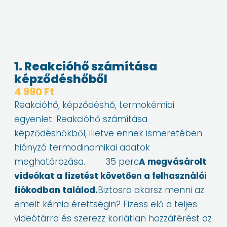
1. Reakcióhő számítása
képződéshőből
4 990
Ft
Reakcióhő, képződéshő, termokémiai
egyenlet. Reakcióhő számítása
képződéshőkből, illetve ennek ismeretében
hiányzó termodinamikai adatok
meghatározása. 35 perc
A megvásárolt
videókat a fizetést követően a felhasználói
fiókodban találod.
Biztosra akarsz menni az
emelt kémia érettségin? Fizess elő a teljes
videótárra és szerezz korlátlan hozzáférést az