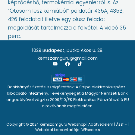
képződéshő, termokémiai egyenletről is. Az
“Ötösöm lesz kémiából” példatár 435A, 435B,
426 feladatait illetve egy plusz feladat
megoldását tartalmazza a felvétel. A videó 35
perc.
1029 Budapest, Dutka Ákos u. 29.
kemszamguru@gmail.com
Y
F
T
o
a
i
u
c
k
t
e
t
u
b
o
Bankkártyás fizetési szolgáltatónk: A Stripe elektronikuspénz-
b
o
k
e
o
kibocsátó intézmény. Tevékenységét a Magyar Nemzeti Bank
k
engedélyével végzi a 2009/110/EK Elektronikus Pénzről szóló EU
direktívának megfelelően.
Copyright © 2024 Kémszámguru Webshop |
Adatvédelem
|
Ászf
– |
Weboldal karbantartója:
WPsecrets