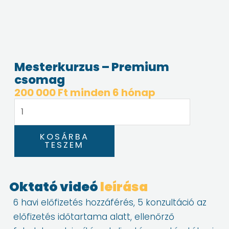
Mesterkurzus – Premium
csomag
200 000
Ft
minden 6 hónap
Mesterkurzus
-
Premium
KOSÁRBA
csomag
TESZEM
mennyiség
Oktató videó
leírása
6 havi előfizetés hozzáférés, 5 konzultáció az
előfizetés időtartama alatt, ellenőrző