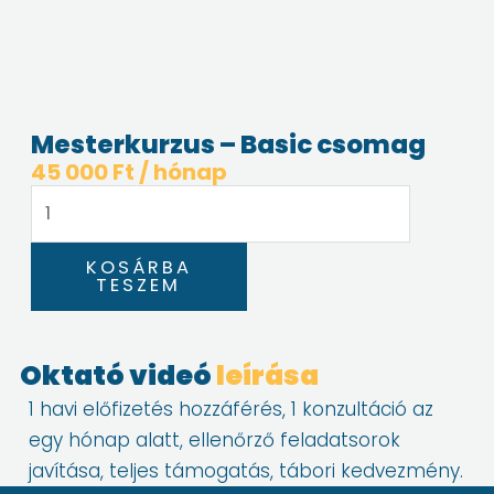
Mesterkurzus – Basic csomag
45 000
Ft
/ hónap
Mesterkurzus
-
Basic
KOSÁRBA
csomag
TESZEM
mennyiség
Oktató videó
leírása
1 havi előfizetés hozzáférés, 1 konzultáció az
egy hónap alatt, ellenőrző feladatsorok
javítása, teljes támogatás, tábori kedvezmény.