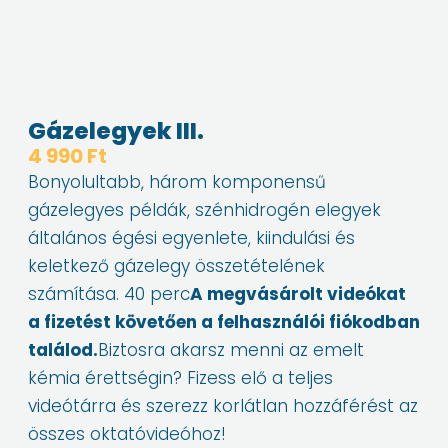
Gázelegyek III.
4 990
Ft
Bonyolultabb, három komponensű
gázelegyes példák, szénhidrogén elegyek
általános égési egyenlete, kiindulási és
keletkező gázelegy összetételének
számítása. 40 perc
A megvásárolt videókat
a fizetést követően a felhasználói fiókodban
találod.
Biztosra akarsz menni az emelt
kémia érettségin? Fizess elő a teljes
videótárra és szerezz korlátlan hozzáférést az
összes oktatóvideóhoz!