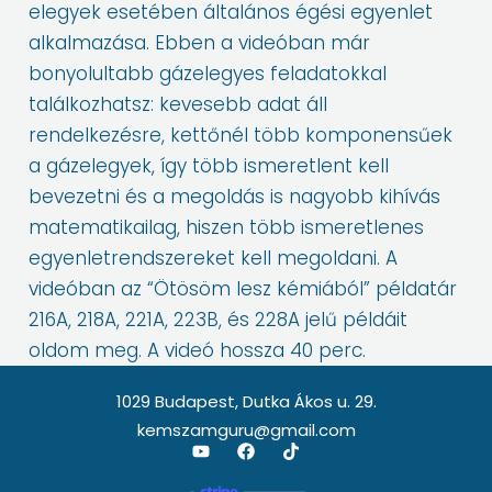
elegyek esetében általános égési egyenlet
alkalmazása. Ebben a videóban már
bonyolultabb gázelegyes feladatokkal
találkozhatsz: kevesebb adat áll
rendelkezésre, kettőnél több komponensűek
a gázelegyek, így több ismeretlent kell
bevezetni és a megoldás is nagyobb kihívás
matematikailag, hiszen több ismeretlenes
egyenletrendszereket kell megoldani. A
videóban az “Ötösöm lesz kémiából” példatár
216A, 218A, 221A, 223B, és 228A jelű példáit
oldom meg. A videó hossza 40 perc.
1029 Budapest, Dutka Ákos u. 29.
kemszamguru@gmail.com
Y
F
T
o
a
i
u
c
k