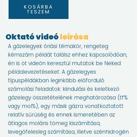
Gázelegyek
KOSÁRBA
III.
TESZEM
mennyiség
Oktató videó
leírása
A gázelegyek óriási témakör, rengeteg
kémszám példát találsz ehhez kapcsolódóan,
én is öt videón keresztül mutatok be Neked
példalevezetéseket. A gázelegyes
típuspéldákban leginkább előforduló
számolási feladatok: kiindulási és keletkező
gázelegy összetételének meghatározása (tf%
vagy mol%), egy másik gázra vonatkoztatott
relatív sűrűség és ennek ismeretében az
átlagos moláris tömeg kiszámítása,
levegőfelesleg számítása, illetve szénhidrogén