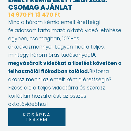
CSOMAG AJÁNLAT
Original
Current
14 970
Ft
13 470
Ft
price
price
Mind a három kémia emelt érettségi
was:
is:
feladatsort tartalmazó oktató videó letöltése
14
13
egyben, csomagban, 10%-os
970 Ft.
470 Ft.
árkedvezménnyel. Legyen Tiéd a teljes,
mintegy három órás tudásanyag!
A
megvásárolt videókat a fizetést követően a
felhasználói fiókodban találod.
Biztosra
akarsz menni az emelt kémia érettségin?
Fizess elő a teljes videótárra és szerezz
korlátlan hozzáférést az összes
oktatóvideóhoz!
EMELT
KOSÁRBA
KÉMIA
TESZEM
ÉRETTSÉGI