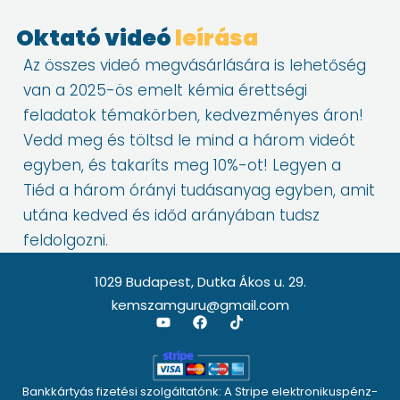
2025:
Oktató videó
leírása
CSOMAG
AJÁNLAT
Az összes videó megvásárlására is lehetőség
mennyiség
van a 2025-ös emelt kémia érettségi
feladatok témakörben, kedvezményes áron!
Vedd meg és töltsd le mind a három videót
egyben, és takaríts meg 10%-ot! Legyen a
Tiéd a három órányi tudásanyag egyben, amit
utána kedved és időd arányában tudsz
feldolgozni.
1029 Budapest, Dutka Ákos u. 29.
kemszamguru@gmail.com
Y
F
T
o
a
i
u
c
k
t
e
t
u
b
o
Bankkártyás fizetési szolgáltatónk: A Stripe elektronikuspénz-
b
o
k