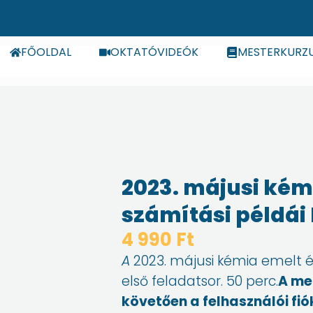
FŐOLDAL
OKTATÓVIDEÓK
MESTERKURZ
2023. májusi kém
számítási példái I
4 990
Ft
A
2023. májusi kémia emelt ér
első feladatsor. 50 perc.
A me
követően a felhasználói fi