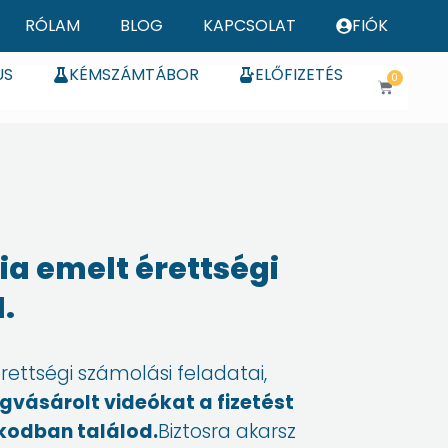
RÓLAM
BLOG
KAPCSOLAT
FIÓK
US
KÉMSZÁMTÁBOR
ELŐFIZETÉS
0
Kosár
ia emelt érettségi
.
ettségi számolási feladatai,
gvásárolt videókat a fizetést
ókodban találod.
Biztosra akarsz