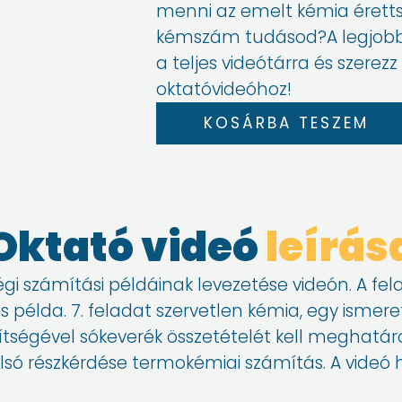
menni az emelt kémia éretts
kémszám tudásod?A legjobb
a teljes videótárra és szerez
oktatóvideóhoz!
2023.
KOSÁRBA TESZEM
májusi
kémia
emelt
érettségi
Oktató videó
leírás
számítási
példái
I.
gi számítási példáinak levezetése videón. A fe
mennyiség
es példa. 7. feladat szervetlen kémia, egy isme
egítségével sókeverék összetételét kell meghatáro
lsó részkérdése termokémiai számítás. A videó h