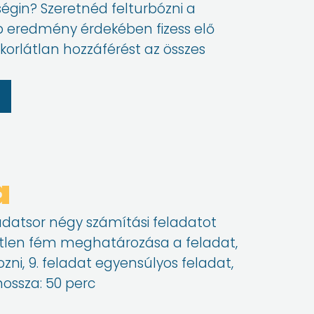
égin? Szeretnéd felturbózni a
 eredmény érdekében fizess elő
z korlátlan hozzáférést az összes
a
ladatsor négy számítási feladatot
retlen fém meghatározása a feladat,
zni, 9. feladat egyensúlyos feladat,
ossza: 50 perc