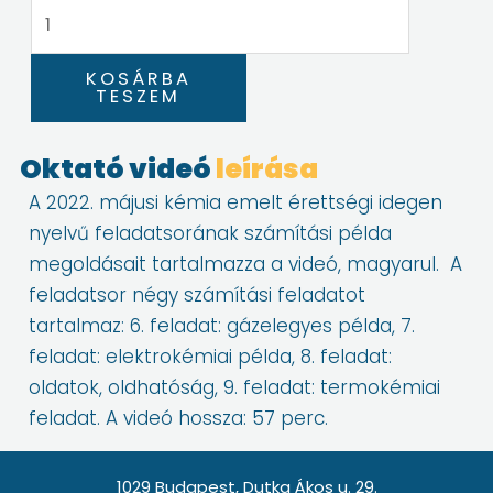
2022.
májusi
kémia
KOSÁRBA
emelt
TESZEM
érettségi
számítási
Oktató videó
leírása
példái
A 2022. májusi kémia emelt érettségi idegen
II.
nyelvű feladatsorának számítási példa
mennyiség
megoldásait tartalmazza a videó, magyarul. A
feladatsor négy számítási feladatot
tartalmaz: 6. feladat: gázelegyes példa, 7.
feladat: elektrokémiai példa, 8. feladat:
oldatok, oldhatóság, 9. feladat: termokémiai
feladat. A videó hossza: 57 perc.
1029 Budapest, Dutka Ákos u. 29.