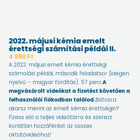
2022. májusi kémia emelt
érettségi számítási példái II.
4 990
Ft
A 2022. májusi emelt kémia érettségi
számolási példái, második feladatsor (idegen
nyelvű – magyar fordítás). 57 perc.
A
megvásárolt videókat a fizetést követően a
felhasználói fiókodban találod.
Biztosra
akarsz menni az emelt kémia érettségin?
Fizess elő a teljes videótárra és szerezz
korlátlan hozzáférést az összes
oktatóvideóhoz!