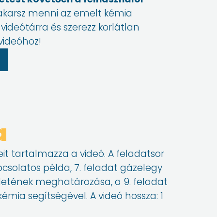
 akarsz menni az emelt kémia
s videótárra és szerezz korlátlan
videóhoz!
a
t tartalmazza a videó. A feladatsor
pcsolatos példa, 7. feladat gázelegy
képletének meghatározása, a 9. feladat
mia segítségével. A videó hossza: 1