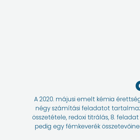
A 2020. májusi emelt kémia érettsé
négy számítási feladatot tartalmaz:
összetétele, redoxi titrálás, 8. fela
pedig egy fémkeverék összetevőinek