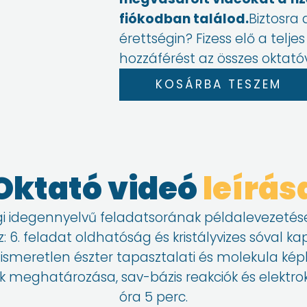
fiókodban találod.
Biztosra
érettségin? Fizess elő a telje
hozzáférést az összes oktató
2020.
KOSÁRBA TESZEM
májusi
emelt
kémia
érettségi
számítási
Oktató videó
leírás
példái
II.
gi idegennyelvű feladatsorának példalevezetései
mennyiség
 6. feladat oldhatóság és kristályvizes sóval ka
dat ismeretlen észter tapasztalati és molekula 
 meghatározása, sav-bázis reakciók és elektroké
óra 5 perc.