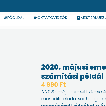
FŐOLDAL
OKTATÓVIDEÓK
MESTERKURZ
2020. májusi eme
számítási példái I
4 990
Ft
A 2020. májusi emelt kémia é
második feladatsor (idegen ny
megvásárolt videókat a fiz