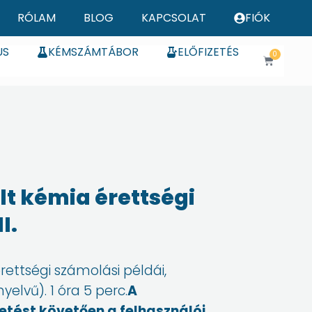
RÓLAM
BLOG
KAPCSOLAT
FIÓK
US
KÉMSZÁMTÁBOR
ELŐFIZETÉS
0
Kosár
lt kémia érettségi
I.
rettségi számolási példái,
elvű). 1 óra 5 perc.
A
etést követően a felhasználói