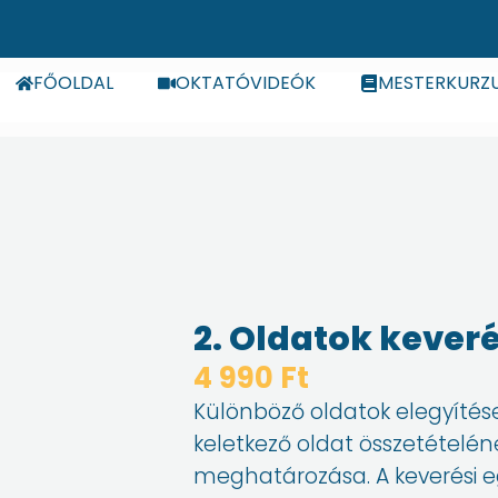
FŐOLDAL
OKTATÓVIDEÓK
MESTERKURZ
2. Oldatok keveré
4 990
Ft
Különböző oldatok elegyítése
keletkező oldat összetételén
meghatározása. A keverési 