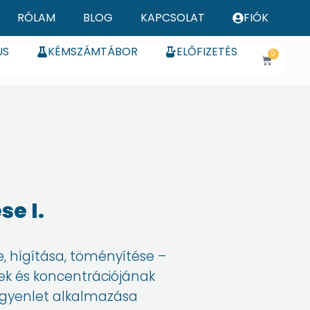
RÓLAM
BLOG
KAPCSOLAT
FIÓK
US
KÉMSZÁMTÁBOR
ELŐFIZETÉS
0
Kosár
se I.
, hígítása, töményítése –
ek és koncentrációjának
egyenlet alkalmazása