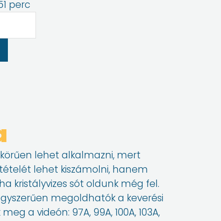
51 perc
a
 körűen lehet alkalmazni, mert
tételét lehet kiszámolni, hanem
a kristályvizes sót oldunk még fel.
 nagyszerűen megoldhatók a keverési
eg a videón: 97A, 99A, 100A, 103A,