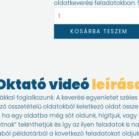
oldatkeverési feladatokban. 
2.
Oldatok
keverése
KOSÁRBA TESZEM
I.
mennyiség
Oktató videó
leírás
ákkal foglalkozunk. A keverési egyenletet széles
ő összetételű oldatokból keletkező oldat össze
ha egy oldatba még sót oldunk, hígítjuk, vagy h
atnak” tekinthetjük és így az ilyen feladatok is
ból példatárból a következő feladatokat oldjuk m