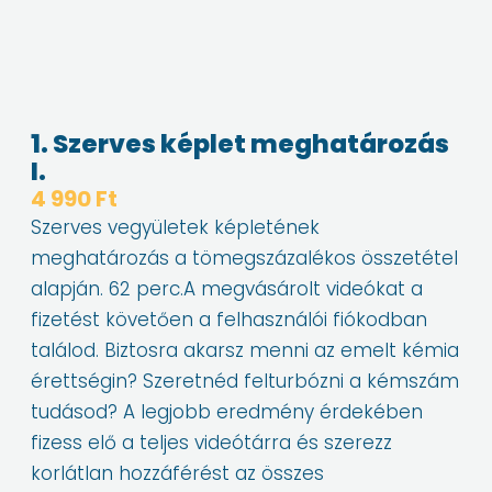
1. Szerves képlet meghatározás
I.
4 990
Ft
Szerves vegyületek képletének
meghatározás a tömegszázalékos összetétel
alapján. 62 perc.A megvásárolt videókat a
fizetést követően a felhasználói fiókodban
találod. Biztosra akarsz menni az emelt kémia
érettségin? Szeretnéd felturbózni a kémszám
tudásod? A legjobb eredmény érdekében
fizess elő a teljes videótárra és szerezz
korlátlan hozzáférést az összes