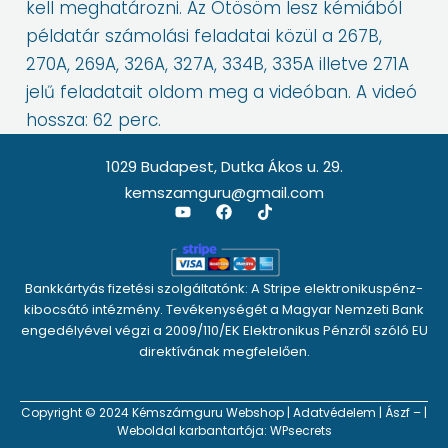
kell meghatározni. Az Ötösöm lesz kémiából
példatár számolási feladatai közül a 267B,
270A, 269A, 326A, 327A, 334B, 335A illetve 271A
jelű feladatait oldom meg a videóban. A videó
hossza: 62 perc.
1029 Budapest, Dutka Ákos u. 29.
kemszamguru@gmail.com
Y
F
T
o
a
i
u
c
k
t
e
t
u
b
o
Bankkártyás fizetési szolgáltatónk: A Stripe elektronikuspénz-
b
o
k
e
o
kibocsátó intézmény. Tevékenységét a Magyar Nemzeti Bank
k
engedélyével végzi a 2009/110/EK Elektronikus Pénzről szóló EU
direktívának megfelelően.
Copyright © 2024 Kémszámguru Webshop |
Adatvédelem
|
Ászf
– |
Weboldal karbantartója:
WPsecrets