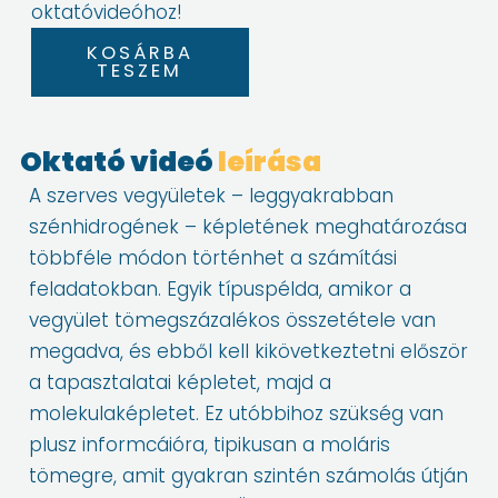
oktatóvideóhoz!
1.
KOSÁRBA
Szerves
TESZEM
képlet
meghatározás
Oktató videó
leírása
I.
mennyiség
A szerves vegyületek – leggyakrabban
szénhidrogének – képletének meghatározása
többféle módon történhet a számítási
feladatokban. Egyik típuspélda, amikor a
vegyület tömegszázalékos összetétele van
megadva, és ebből kell kikövetkeztetni először
a tapasztalatai képletet, majd a
molekulaképletet. Ez utóbbihoz szükség van
plusz informcáióra, tipikusan a moláris
tömegre, amit gyakran szintén számolás útján